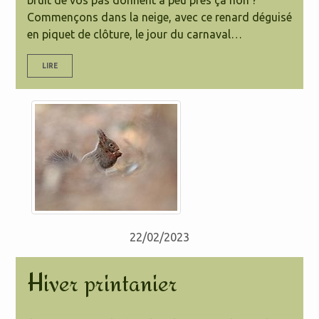
bruit de vos pas donnent à peu près ça non ?
Commençons dans la neige, avec ce renard déguisé
en piquet de clôture, le jour du carnaval…
LIRE
22/02/2023
Hiver printanier