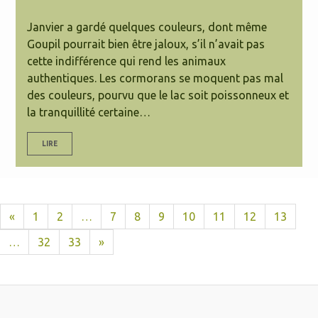
Janvier a gardé quelques couleurs, dont même
Goupil pourrait bien être jaloux, s’il n’avait pas
cette indifférence qui rend les animaux
authentiques. Les cormorans se moquent pas mal
des couleurs, pourvu que le lac soit poissonneux et
la tranquillité certaine…
LIRE
«
1
2
…
7
8
9
10
11
12
13
…
32
33
»