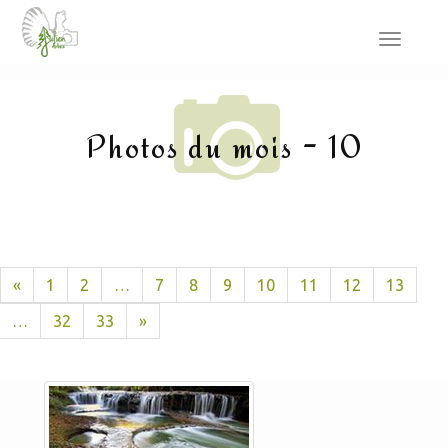
Toggle
navigat
Photos du mois - 10
«
1
2
…
7
8
9
10
11
12
13
…
32
33
»