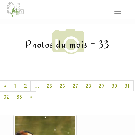
Toggle
navigat
Photos du mois - 33
«
1
2
…
25
26
27
28
29
30
31
32
33
»