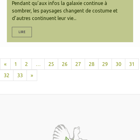
Pendant qu’aux infos la galaxie continue à
sombrer, les paysages changent de costume et
d’autres continuent leur vie...
LIRE
«
1
2
…
25
26
27
28
29
30
31
32
33
»