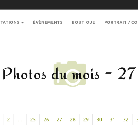
STATIONS
ÉVÉNEMENTS
BOUTIQUE
PORTRAIT / C
Photos du mois - 27
2
…
25
26
27
28
29
30
31
32