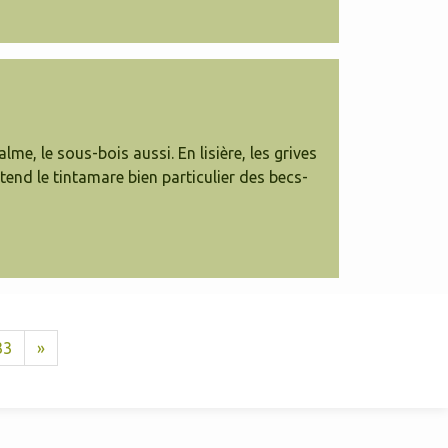
me, le sous-bois aussi. En lisière, les grives
ntend le tintamare bien particulier des becs-
33
»