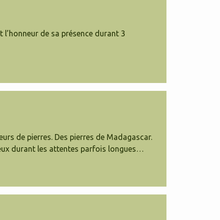
it l’honneur de sa présence durant 3
urs de pierres. Des pierres de Madagascar.
yeux durant les attentes parfois longues…