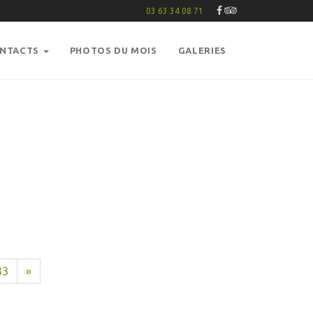
03 63 34 08 71
ONTACTS
PHOTOS DU MOIS
GALERIES
33
»