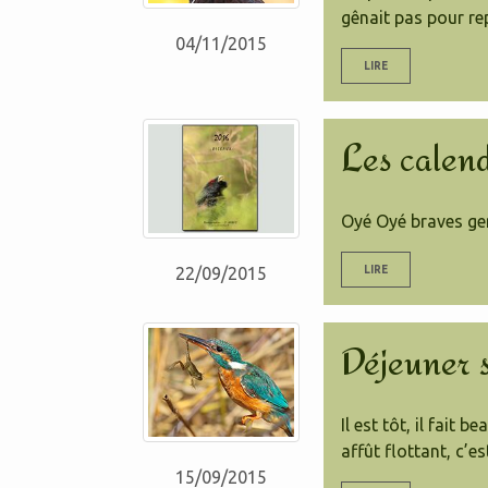
gênait pas pour rep
04/11/2015
LIRE
Les calend
Oyé Oyé braves gen
LIRE
22/09/2015
Déjeuner s
Il est tôt, il fait
affût flottant, c’e
15/09/2015