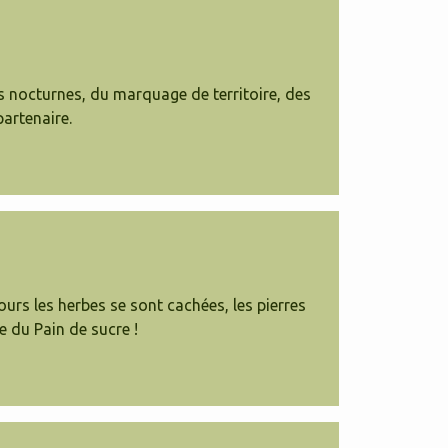
es nocturnes, du marquage de territoire, des
partenaire.
ours les herbes se sont cachées, les pierres
e du Pain de sucre !