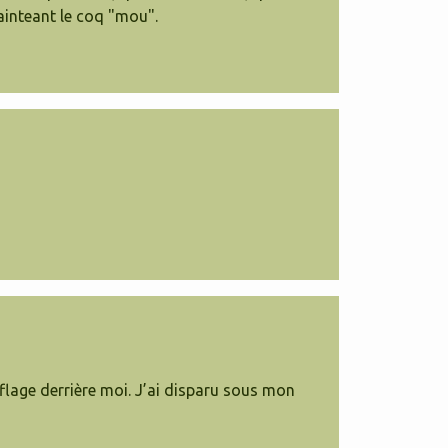
ainteant le coq "mou".
ouflage derrière moi. J’ai disparu sous mon