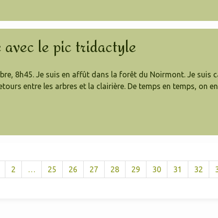
avec le pic tridactyle
e, 8h45. Je suis en affût dans la forêt du Noirmont. Je suis cal
retours entre les arbres et la clairière. De temps en temps, on e
2
…
25
26
27
28
29
30
31
32