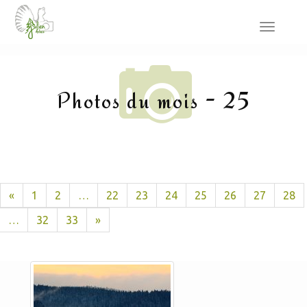
Toggle
navigat
Photos du mois - 25
«
1
2
…
22
23
24
25
26
27
28
…
32
33
»