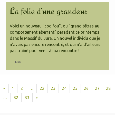
La folie d’une grandeur
Voici un nouveau "coq fou", ou "grand tétras au
comportement aberrant" paradant ce printemps
dans le Massif du Jura. Un nouvel individu que je
n’avais pas encore rencontré, et qui n’a d’ailleurs
pas traîné pour venir à ma rencontre !
LIRE
«
1
2
…
22
23
24
25
26
27
28
…
32
33
»