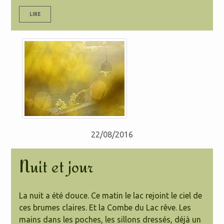
LIRE
22/08/2016
Nuit et jour
La nuit a été douce. Ce matin le lac rejoint le ciel de
ces brumes claires. Et la Combe du Lac rêve. Les
mains dans les poches, les sillons dressés, déjà un