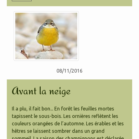
08/11/2016
Avant la neige
Il a plu, il fait bon... En forêt les feuilles mortes
tapissent le sous-bois. Les ornières reflètent les
couleurs orangées de l’automne. Les érables et les
hêtres se laissent sombrer dans un grand
sommeil.
La saison des champignons est déclarée