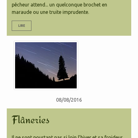
pêcheur attend... un quelconque brochet en
maraude ou une truite imprudente.
LIRE
08/08/2016
Flâneries
Il ne sont pourtant pas si loin l’hiver et sa froideur,