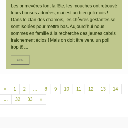
Les primevères font la fête, les mouches ont retrouvé
leurs bouses adorées, mai est un bien joli mois !
Dans le clan des chamois, les chèvres gestantes se
sont isolées pour mettre bas. Aujourd’hui nous
sommes en famille à la recherche des jeunes cabris
fraichement éclos ! Mais on doit être venu un poil
trop tôt...
LIRE
«
1
2
…
8
9
10
11
12
13
14
…
32
33
»