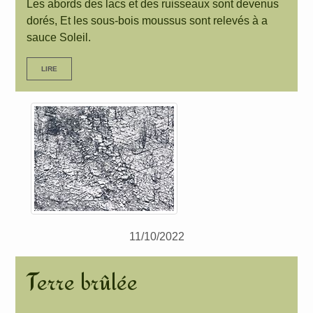
Les abords des lacs et des ruisseaux sont devenus
dorés, Et les sous-bois moussus sont relevés à a
sauce Soleil.
LIRE
11/10/2022
Terre brûlée